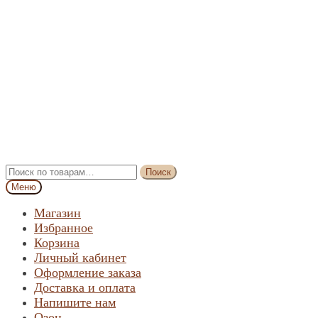
Перейти
Перейти
Искать:
Поиск
к
к
Меню
навигации
содержимому
Магазин
Избранное
Корзина
Личный кабинет
Оформление заказа
Доставка и оплата
Напишите нам
Озон