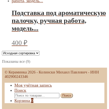
Подставка под ароматическую
палочку, ручная работа,
модель...
400
₽
Показаны все (9)
© Кераминка 2026 - Колински Михаил Павлович - ИНН
402900243346
Моя учётная запись
Поиск
Искать:
Поиск
Корзина
0